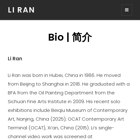
LI RAN
Bio | 简介
Li Ran
Li Ran was born in Hubei, China in 1986. He moved
from Beijing to Shanghai in 2018. He graduated with a
BFA from the Oil Painting Department from the
Sichuan Fine Arts Institute in 2009. His recent solo
exhibitions include Beiqiu Museum of Contemporary
Art, Nanjing, China (2025); OCAT Contemporary Art
Terminal (OCAT), Xi’an, China (2015). Li’s single-
channel video work was screened at