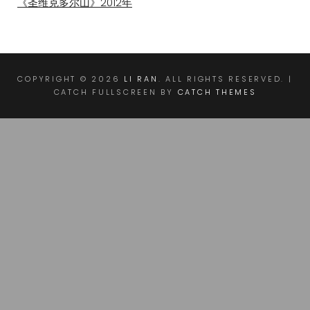
《圣维克多尔山》2012年
COPYRIGHT © 2026
LI RAN
. ALL RIGHTS RESERVED. |
CATCH FULLSCREEN BY
CATCH THEMES