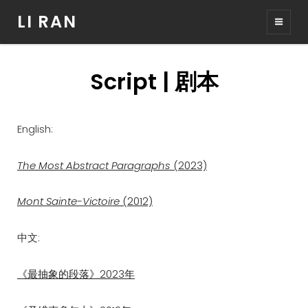
LI RAN
Script | 剧本
English:
The Most Abstract Paragraphs
(2023)
Mont Sainte-Victoire
(2012)
中文:
《最抽象的段落》2023年